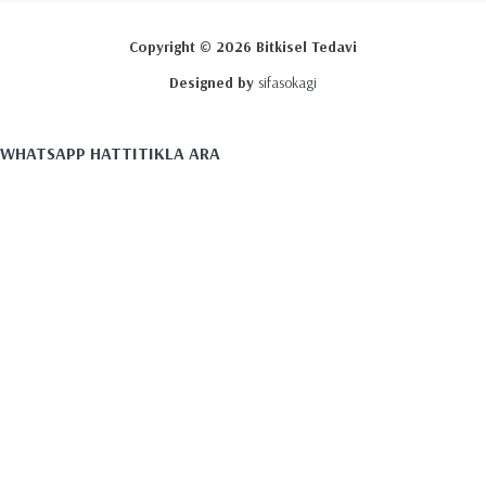
Copyright © 2026 Bitkisel Tedavi
Designed by
sifasokagi
WHATSAPP HATTI
TIKLA ARA
Destek Hattı :
0535 852 03 29