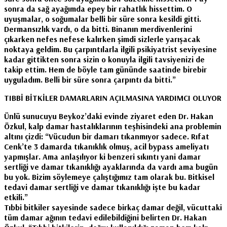
sonra da sağ ayağımda epey bir rahatlık hissettim. O
uyuşmalar, o soğumalar belli bir süre sonra kesildi gitti.
Dermansızlık vardı, o da bitti. Binanın merdivenlerini
çıkarken nefes nefese kalırken şimdi sizlerle yarışacak
noktaya geldim. Bu çarpıntılarla ilgili psikiyatrist seviyesine
kadar gittikten sonra sizin o konuyla ilgili tavsiyenizi de
takip ettim. Hem de böyle tam gününde saatinde birebir
uyguladım. Belli bir süre sonra çarpıntı da bitti.”
TIBBİ BİTKİLER DAMARLARIN AÇILMASINA YARDIMCI OLUYOR
Ünlü sunucuyu Beykoz’daki evinde ziyaret eden Dr. Hakan
Özkul, kalp damar hastalıklarının teşhisindeki ana problemin
altını çizdi: “Vücudun bir damarı tıkanmıyor sadece. Rıfat
Cenk’te 3 damarda tıkanıklık olmuş, acil bypass ameliyatı
yapmışlar. Ama anlaşılıyor ki benzeri sıkıntı yani damar
sertliği ve damar tıkanıklığı ayaklarında da vardı ama bugün
bu yok. Bizim söylemeye çalıştığımız tam olarak bu. Bitkisel
tedavi damar sertliği ve damar tıkanıklığı işte bu kadar
etkili.”
Tıbbi bitkiler sayesinde sadece birkaç damar değil, vücuttaki
tüm damar ağının tedavi edilebildiğini belirten Dr. Hakan