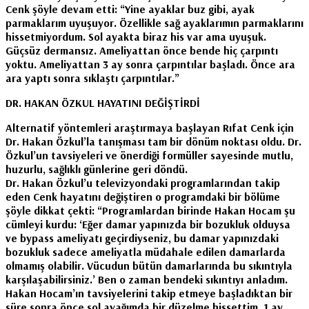
Cenk şöyle devam etti: “Yine ayaklar buz gibi, ayak
parmaklarım uyuşuyor. Özellikle sağ ayaklarımın parmaklarını
hissetmiyordum. Sol ayakta biraz his var ama uyuşuk.
Güçsüz dermansız. Ameliyattan önce bende hiç çarpıntı
yoktu. Ameliyattan 3 ay sonra çarpıntılar başladı. Önce ara
ara yaptı sonra sıklaştı çarpıntılar.”
DR. HAKAN ÖZKUL HAYATINI DEĞİŞTİRDİ
Alternatif yöntemleri araştırmaya başlayan Rıfat Cenk için
Dr. Hakan Özkul’la tanışması tam bir dönüm noktası oldu. Dr.
Özkul’un tavsiyeleri ve önerdiği formüller sayesinde mutlu,
huzurlu, sağlıklı günlerine geri döndü.
Dr. Hakan Özkul’u televizyondaki programlarından takip
eden Cenk hayatını değiştiren o programdaki bir bölüme
şöyle dikkat çekti: “Programlardan birinde Hakan Hocam şu
cümleyi kurdu: ‘Eğer damar yapınızda bir bozukluk olduysa
ve bypass ameliyatı geçirdiyseniz, bu damar yapınızdaki
bozukluk sadece ameliyatla müdahale edilen damarlarda
olmamış olabilir. Vücudun bütün damarlarında bu sıkıntıyla
karşılaşabilirsiniz.’ Ben o zaman bendeki sıkıntıyı anladım.
Hakan Hocam’ın tavsiyelerini takip etmeye başladıktan bir
süre sonra önce sol ayağımda bir düzelme hissettim. 1 ay