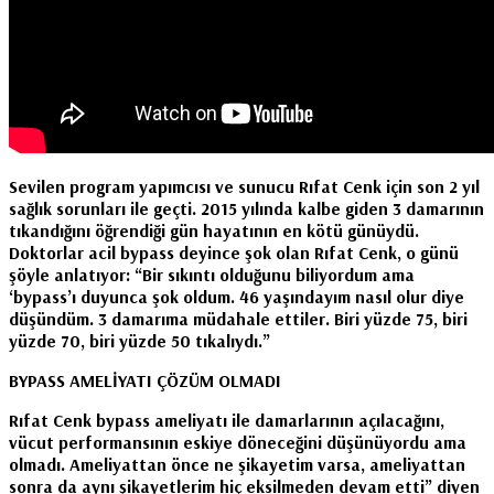
Sevilen program yapımcısı ve sunucu Rıfat Cenk için son 2 yıl
sağlık sorunları ile geçti. 2015 yılında kalbe giden 3 damarının
tıkandığını öğrendiği gün hayatının en kötü günüydü.
Doktorlar acil bypass deyince şok olan Rıfat Cenk, o günü
şöyle anlatıyor: “Bir sıkıntı olduğunu biliyordum ama
‘bypass’ı duyunca şok oldum. 46 yaşındayım nasıl olur diye
düşündüm. 3 damarıma müdahale ettiler. Biri yüzde 75, biri
yüzde 70, biri yüzde 50 tıkalıydı.”
BYPASS AMELİYATI ÇÖZÜM OLMADI
Rıfat Cenk bypass ameliyatı ile damarlarının açılacağını,
vücut performansının eskiye döneceğini düşünüyordu ama
olmadı. Ameliyattan önce ne şikayetim varsa, ameliyattan
sonra da aynı şikayetlerim hiç eksilmeden devam etti” diyen