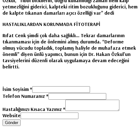
Özkul, “Tıbbi bitkilerin, doğru kullanıldığı zaman hem kalp
yetmezliğini giderici, kalpteki ritim bozukluğunu giderici, hem
de kalpte tıkanan damarları açıcı özelliği var” dedi
HASTALIKLARDAN KORUNMADA FİTOTERAPİ
Rıfat Cenk şimdi çok daha sağlıklı… Tekrar damarlarının
tıkanmaması için de önlemini almış durumda. “Deforme
olmuş vücudu topladık, toplamış haliyle de muhafaza etmek
önemli” diyen ünlü yapımcı, bunun için Dr. Hakan Özkul’un
tavsiyelerini düzenli olarak uygulamaya devam edeceğini
belirtti.
İsim Soyisim
*
Telefon Numaranız
*
Hastalığınızı Kısaca Yazınız
*
Website
Gönder