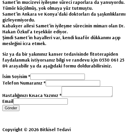
Samet’in mucizevi iyileşme süreci raporlara da yansıyordu.
Tümör küçülmüş, yok olmaya yüz tutmuştu.
Samet’in Ankara ve Konya’daki doktorları da şaşkınlıklarını
gizleyemiyordu.
Kabakyer ailesi Samet’in iyileşme sürecinin mimarı olan Dr.
Hakan Özkul’a teşekkür ediyor.
Şimdi Samet’in hayalleri var, kendi kuaför dükkanını açıp
mesleğini icra etmek.
Siz ya da bir yakınınız kanser tedavisinde fitoterapiden
faydalanmak istiyorsanız bilgi ve randevu için 0530 061 25
84 arayabilir ya da aşağıdaki formu doldurabilirsiniz.
İsim Soyisim
*
Telefon Numaranız
*
Hastalığınızı Kısaca Yazınız
*
Email
Gönder
Copyright © 2026 Bitkisel Tedavi