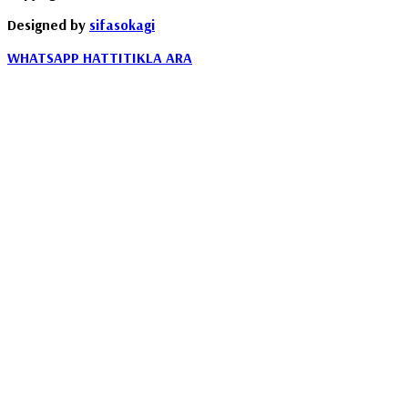
Designed by
sifasokagi
WHATSAPP HATTI
TIKLA ARA
Destek Hattı :
0535 852 03 29