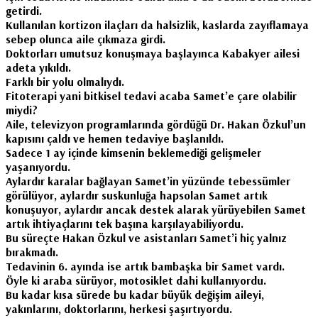
getirdi.
Kullanılan kortizon ilaçları da halsizlik, kaslarda zayıflamaya
sebep olunca aile çıkmaza girdi.
Doktorları umutsuz konuşmaya başlayınca Kabakyer ailesi
adeta yıkıldı.
Farklı bir yolu olmalıydı.
Fitoterapi yani bitkisel tedavi acaba Samet’e çare olabilir
miydi?
Aile, televizyon programlarında gördüğü Dr. Hakan Özkul’un
kapısını çaldı ve hemen tedaviye başlanıldı.
Sadece 1 ay içinde kimsenin beklemediği gelişmeler
yaşanıyordu.
Aylardır karalar bağlayan Samet’in yüzünde tebessümler
görülüyor, aylardır suskunluğa hapsolan Samet artık
konuşuyor, aylardır ancak destek alarak yürüyebilen Samet
artık ihtiyaçlarını tek başına karşılayabiliyordu.
Bu süreçte Hakan Özkul ve asistanları Samet’i hiç yalnız
bırakmadı.
Tedavinin 6. ayında ise artık bambaşka bir Samet vardı.
Öyle ki araba sürüyor, motosiklet dahi kullanıyordu.
Bu kadar kısa sürede bu kadar büyük değişim aileyi,
yakınlarını, doktorlarını, herkesi şaşırtıyordu.